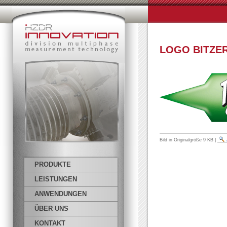
LOGO BITZE
Bild in Originalgröße
9 KB
|
PRODUKTE
LEISTUNGEN
ANWENDUNGEN
ÜBER UNS
KONTAKT